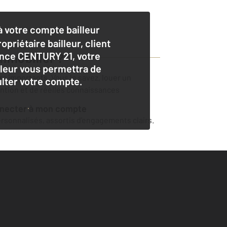
 votre compte bailleur
opriétaire bailleur, client
nce CENTURY 21, votre
mmobilier
?
lleur vous permettra de
ers importants. Vous le savez, louer un
lter votre compte.
ention et de réelles connaissances
nnecter à mon compte
sonnalisés, assortis d'engagements clairs.