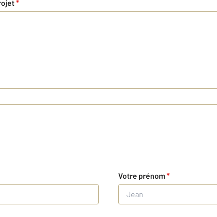
rojet
*
Votre prénom
*