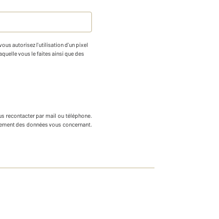
us autorisez l'utilisation d'un pixel
aquelle vous le faites ainsi que des
us recontacter par mail ou téléphone
.
ffacement des données vous concernant.