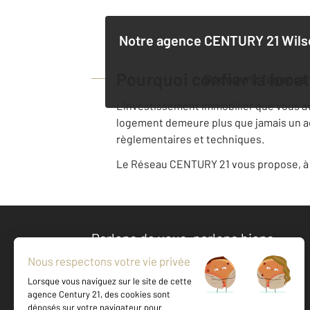
Notre agence
CENTURY 21 Wils
Pourquoi confier la loca
Découvrir l'agence
L'investissement immobilier que vous avez
logement demeure plus que jamais un acte
règlementaires et techniques.
Le Réseau CENTURY 21 vous propose, à v
Parlons de vous, parlons biens