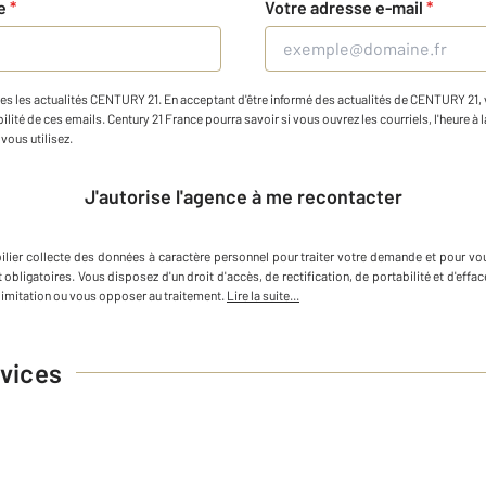
ne
*
Votre adresse e-mail
*
es les actualités CENTURY 21. En acceptant d'être informé des actualités de CENTURY 21, vo
ilité de ces emails. Century 21 France pourra savoir si vous ouvrez les courriels, l'heure à l
vous utilisez.
J'autorise l'agence à me recontacter
lier
collecte des données à caractère personnel
pour traiter votre demande et pour vo
 obligatoires. Vous disposez d'un droit d'accès, de rectification, de portabilité et d'e
imitation ou vous opposer au traitement.
Lire la suite...
vices