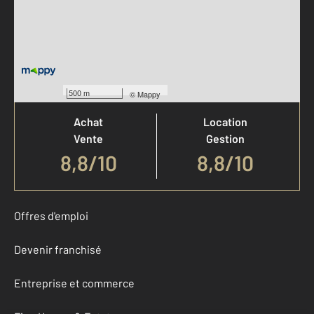
Votre agence est notée
500 m
©
Mappy
Achat
Location
Vente
Gestion
8,8
/
10
8,8/10
Offres d'emploi
Devenir franchisé
Entreprise et commerce