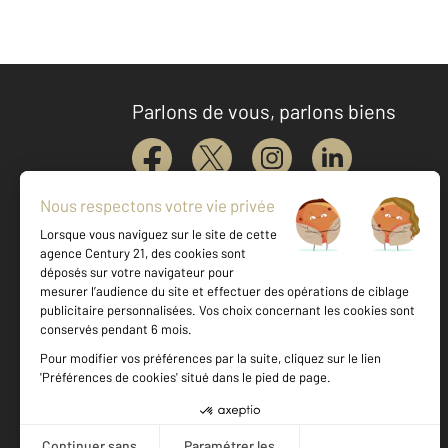
Parlons de vous, parlons biens
Votre agence est notée
Achat
Location
Vente
Gestion
8,8
/
10
8,8/10