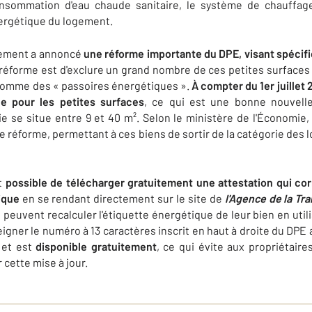
 consommation d'eau chaude sanitaire, le système de chauffage 
énergétique du logement.
nement a annoncé
une réforme importante du DPE,
visant spécif
te réforme est d'exclure un grand nombre de ces petites surface
comme des « passoires énergétiques ».
À compter du 1er juillet
le pour les petites surfaces
, ce qui est une bonne nouvelle
ie se situe entre 9 et 40 m². Selon le ministère de l'Économie
e réforme, permettant à ces biens de sortir de la catégorie d
st
possible de télécharger gratuitement une attestation qui cor
ique
en se rendant directement sur le site de
l'Agence de la Tr
es peuvent recalculer l'étiquette énergétique de leur bien en util
seigner le numéro à 13 caractères inscrit en haut à droite du DPE 
 et est
disponible gratuitement
, ce qui évite aux propriétaire
cette mise à jour.